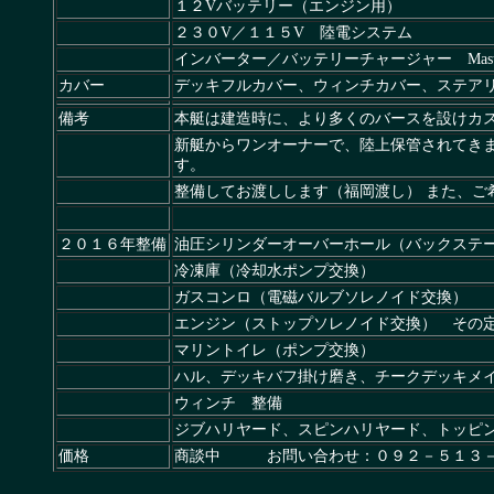
１２Vバッテリー（エンジン用）
２３０V／１１５V 陸電システム
インバーター／バッテリーチャージャー Master
カバー
デッキフルカバー、ウィンチカバー、ステア
備考
本艇は建造時に、より多くのバースを設けカ
新艇からワンオーナーで、陸上保管されてき
す。
整備してお渡しします（福岡渡し） また、ご
２０１６年整備
油圧シリンダーオーバーホール（バックステ
冷凍庫（冷却水ポンプ交換）
ガスコンロ（電磁バルブソレノイド交換）
エンジン（ストップソレノイド交換） その
マリントイレ（ポンプ交換）
ハル、デッキバフ掛け磨き、チークデッキメ
ウィンチ 整備
ジブハリヤード、スピンハリヤード、トッピ
価格
商談中 お問い合わせ：０９２－５１