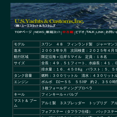
|
|
|
|
|
|
|
モデル
スワン ４８ フィンランド製 ジャーマン
進水
２００３年９月 次回検査：２０２５年４月
航行区域
限定沿海＋沿岸５マイル 定員：１８名
サイズ
全長：４９．５１フィート、水線長：４１．
排水量：１６、４５０Kg バラスト：５、５０
タンク容量
燃料：３００リットル 清水：４３０リット
エンジン
ボルボ D2ー５５ ５５HP 約２、３５０
３枚フォールディングプロペラ
キール
フィンキール＋バルブ
マスト＆ ブー
アルミ製 ３スプレッダー トップリグ ア
ム
フォアステー（タフラフ仕様） バックステ