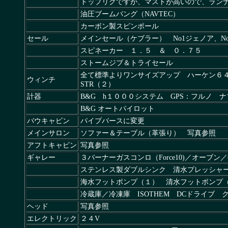
トップリグですが、マストが高いので、ラン
油圧ブームバング（NAVTEC）
カーボン製スピンポール
セール
メインセール（ケブラー） No1ジェノア、No2
スピネーカー １．５ ＆ ０．７５
ストームジブ＆トライセール
全て標準よりワンサイズアップ ハーケン６４
ウィンチ
STR（２）
計器
B&G h１０００システム GPS：フルノ 
B&G オートパイロット
バウキャビン
パイプバースに変更
メインサロン
ソファー＆テーブル（革張り） 写真参照
アフトキャビン
写真参照
ギャレー
３バーナーガスコンロ（Force10)／オーブン
ステンレス製ダブルシンク 清水プレッシャ
海水フットポンプ（１） 清水フットポンプ
冷蔵庫／冷凍庫 ISOTHEM DCドライブ
ヘッド
写真参照
エレクトリック
２４V