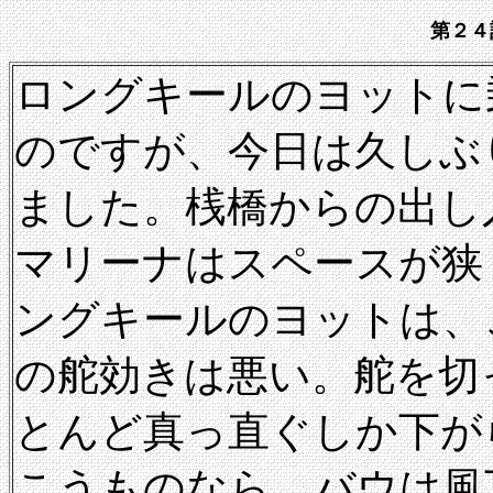
第２４
ロングキールのヨットに
のですが、今日は久しぶ
ました。桟橋からの出し
マリーナはスペースが狭
ングキールのヨットは、
の舵効きは悪い。舵を切
とんど真っ直ぐしか下が
こうものなら、バウは風