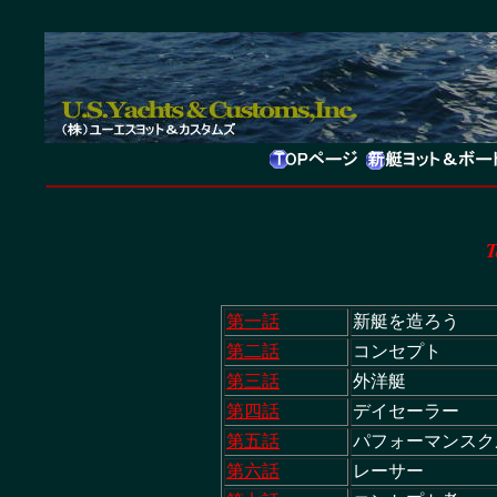
T
第一話
新艇を造ろう
第二話
コンセプト
第三話
外洋艇
第四話
デイセーラー
第五話
パフォーマンスク
第六話
レーサー