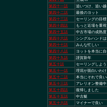
第四十一話
追いつけ、追い
第四十二話
最後のヨット
第四十三話
セーリングの目
第四十四話
もっと近場を重視
第四十五話
中古市場の成熟
第四十六話
シングルハンド
第四十七話
みんな忙しい
第四十八話
ヨットを本当に
第四十九話
謹賀新年
第五十話
セーリングしよ
第五十一話
理屈が面白いわ
第五十二話
本当にそれで良い
第五十三話
アレリオン整備
第五十四話
復帰しました
第五十五話
中古艇
第五十六話
マイナーで良い