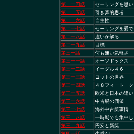
第二十四話
セーリングを思
第二十五話
引き算的思考
第二十六話
自主性
第二十七話
セーリングを愛
第二十八話
違いが解る
第二十九話
目標
第三十話
何も無い気軽さ
第三十一話
オーソドックス
第三十二話
イーグル４６
第三十三話
ヨットの世界
第三十四話
４８フィート ク
第三十五話
欧米と日本の違
第三十六話
中古艇の価値
第三十七話
海外中古艇事情
第三十八話
一時期でも集中
第三十九話
円安と新艇
第四十話
生成AI