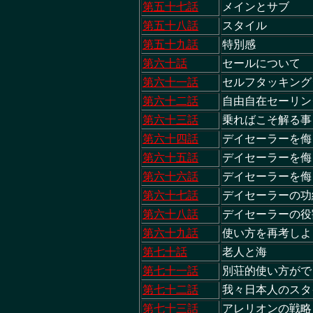
第五十七話
メインとサブ
第五十八話
スタイル
第五十九話
特別感
第六十話
セールについて
第六十一話
セルフタッキング
第六十二話
自由自在セーリン
第六十三話
乗ればこそ解る事
第六十四話
デイセーラーを
第六十五話
デイセーラーを侮
第六十六話
デイセーラーを侮
第六十七話
デイセーラーの
第六十八話
デイセーラーの
第六十九話
使い方を再考しよ
第七十話
老人と海
第七十一話
別荘的使い方がで
第七十二話
我々日本人のスタ
第七十三話
アレリオンの戦略