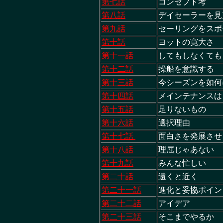
第七話
コンセプト考
第八話
デイセーラーを見
第九話
セーリングをスポ
第十話
ヨットの寛大さ
第十一話
してもしなくても
第十二話
操船を意識する
第十三話
今シーズンを如何
第十四話
メインテナンスは
第十五話
足りないもの
第十六話
選択理由
第十七話
面白さを発展させ
第十八話
理屈じゃあない
第十九話
みんな忙しい
第二十話
遠くと近く
第二十一話
進化と妥協ポイ
第二十二話
アイデア
第二十三話
そこまでやるか